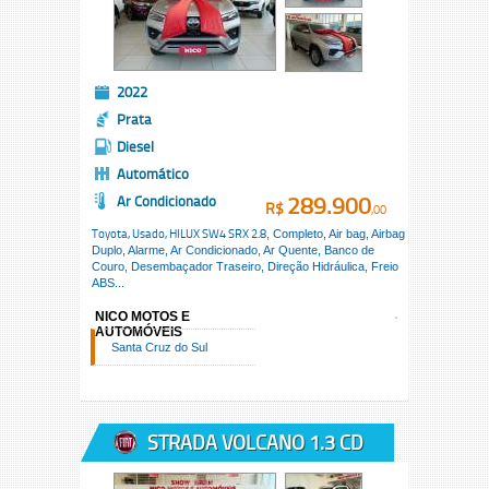
2022
Prata
Diesel
Automático
289.900
Ar Condicionado
R$
,00
Toyota, Usado,
HILUX SW4 SRX 2.8
, Completo, Air bag, Airbag
Duplo, Alarme, Ar Condicionado, Ar Quente, Banco de
Couro, Desembaçador Traseiro, Direção Hidráulica, Freio
ABS...
NICO MOTOS E
AUTOMÓVEIS
Santa Cruz do Sul
STRADA VOLCANO 1.3 CD