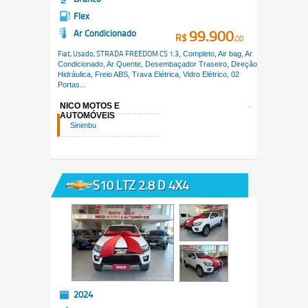
Flex
99.900
Ar Condicionado
R$
,00
Fiat, Usado,
STRADA FREEDOM CS 1.3
, Completo, Air bag, Ar
Condicionado, Ar Quente, Desembaçador Traseiro, Direção
Hidráulica, Freio ABS, Trava Elétrica, Vidro Elétrico, 02
Portas...
NICO MOTOS E
AUTOMÓVEIS
Sinimbu
S10 LTZ 2.8 D 4X4
2024