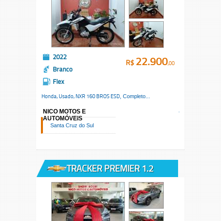
2022
22.900
R$
,00
Branco
Flex
Honda, Usado,
NXR 160 BROS ESD
, Completo...
NICO MOTOS E
AUTOMÓVEIS
Santa Cruz do Sul
TRACKER PREMIER 1.2
TURBO