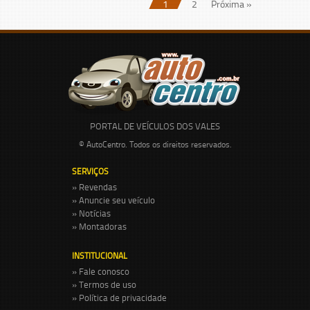
1
2
Próxima »
PORTAL DE VEÍCULOS DOS VALES
© AutoCentro. Todos os direitos reservados.
SERVIÇOS
» Revendas
» Anuncie seu veículo
» Notícias
» Montadoras
INSTITUCIONAL
» Fale conosco
» Termos de uso
» Política de privacidade