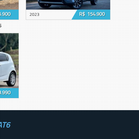
5.900
R$ 154.900
2023
6
3.990
AT6