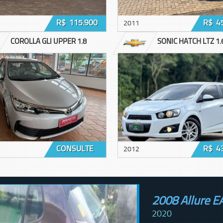
R$ 115.900
R$ 4
2011
COROLLA GLI UPPER 1.8
SONIC HATCH LTZ 1.
CONSULTE
R$ 4
2012
2008 Allure E
2020