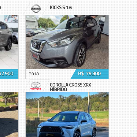
0
KICKS S 1.6
52.900
R$ 79.900
2018
COROLLA CROSS XRX
HÍBRIDO