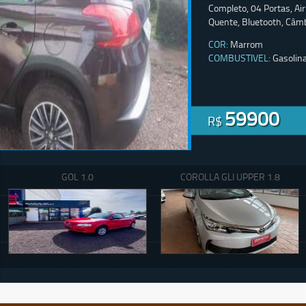
Completo, 04 Portas, Air
Quente, Bluetooth, Câmb
COR:
Marrom
COMBUSTIVEL:
Gasolin
59900
R$
GOL 1.0
COROLLA GLI UPPER 1.8