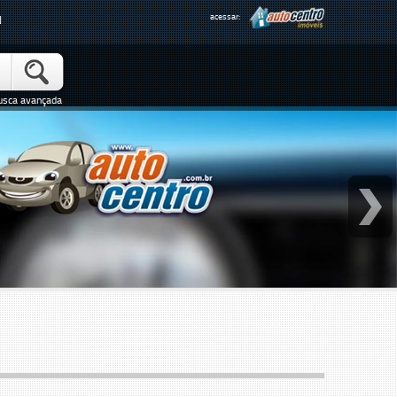
acessar:
N
usca avançada