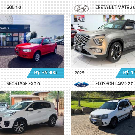
GOL 1.0
CRETA ULTIMATE 2.
R$ 35.900
R$ 1
2025
SPORTAGE EX 2.0
ECOSPORT 4WD 2.0