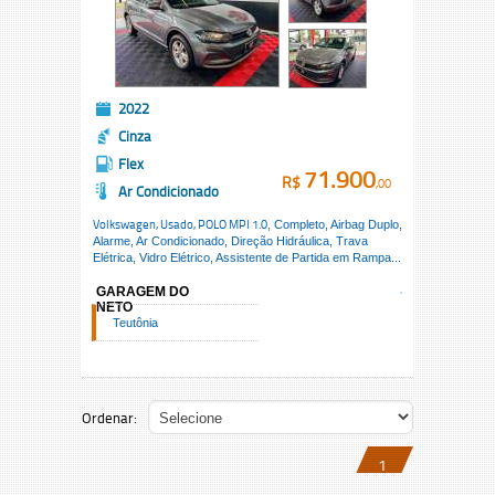
2022
Cinza
Flex
71.900
R$
,00
Ar Condicionado
Volkswagen, Usado,
POLO MPI 1.0
, Completo, Airbag Duplo,
Alarme, Ar Condicionado, Direção Hidráulica, Trava
Elétrica, Vidro Elétrico, Assistente de Partida em Rampa...
GARAGEM DO
NETO
Teutônia
Ordenar:
1