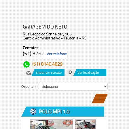
GARAGEM DO NETO
Rua Leopoldo Schneider, 166
Centro Administrativo - Teutônia - RS
Contatos:
(51) 3762.8...
Ver telefone
(51) 8140.4829
Entrar em contato
Ver localização
Ordenar:
1
POLO MPI 1.0