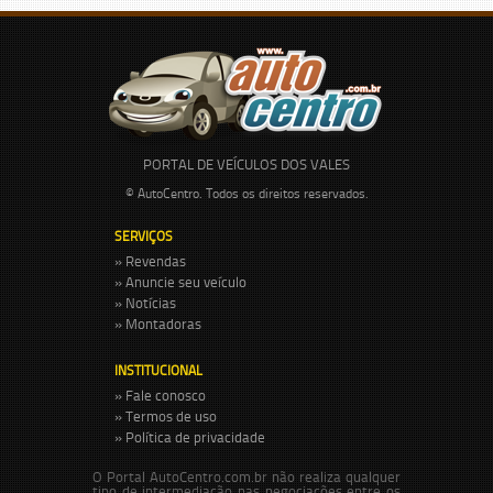
PORTAL DE VEÍCULOS DOS VALES
© AutoCentro. Todos os direitos reservados.
SERVIÇOS
» Revendas
» Anuncie seu veículo
» Notícias
» Montadoras
INSTITUCIONAL
» Fale conosco
» Termos de uso
» Política de privacidade
O Portal AutoCentro.com.br não realiza qualquer
tipo de intermediação nas negociações entre os