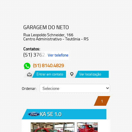
GARAGEM DO NETO
Rua Leopoldo Schneider, 166
Centro Administrativo - Teutônia - RS
Contatos:
(51) 3762.8...
Ver telefone
(51) 8140.4829
Entrar em contato
Ver localização
Ordenar:
1
KA SE 1.0