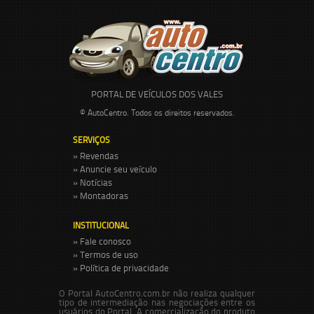
PORTAL DE VEÍCULOS DOS VALES
© AutoCentro. Todos os direitos reservados.
SERVIÇOS
» Revendas
» Anuncie seu veículo
» Notícias
» Montadoras
INSTITUCIONAL
» Fale conosco
» Termos de uso
» Política de privacidade
O Portal AutoCentro.com.br não realiza qualquer
tipo de intermediação nas negociações entre os
usuários do Portal. A comercialização do produto