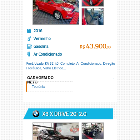
2016
Vermelho
43.900
Gasolina
R$
,00
Ar Condicionado
Ford, Usado,
KA SE 1.0
, Completo, Ar Condicionado, Direção
Hidráulica, Vidro Elétrico...
GARAGEM DO
NETO
Teutônia
X3 X DRIVE 20i 2.0