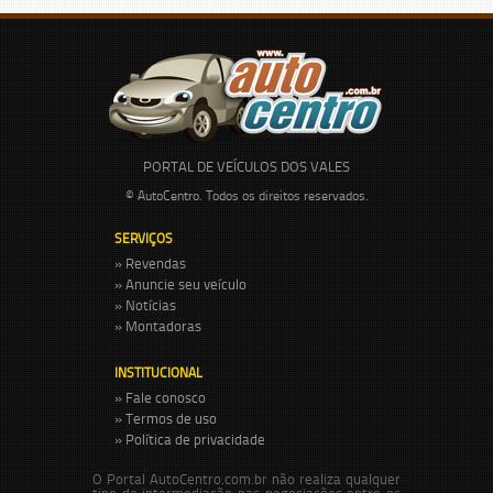
PORTAL DE VEÍCULOS DOS VALES
© AutoCentro. Todos os direitos reservados.
SERVIÇOS
» Revendas
» Anuncie seu veículo
» Notícias
» Montadoras
INSTITUCIONAL
» Fale conosco
» Termos de uso
» Política de privacidade
O Portal AutoCentro.com.br não realiza qualquer