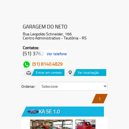
GARAGEM DO NETO
Rua Leopoldo Schneider, 166
Centro Administrativo - Teutônia - RS
Contatos:
(51) 3762.8...
Ver telefone
(51) 8140.4829
Entrar em contato
Ver localização
Ordenar:
1
KA SE 1.0