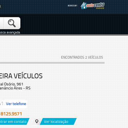
acessar:
N
usca avançada
ENCONTRADOS 2 VEÍCULOS
EIRA VEÍCULOS
al Osório, 961
enâncio Aires - RS
1.5...
Ver telefone
) 8125.9571
ntrar em contato
Ver localização