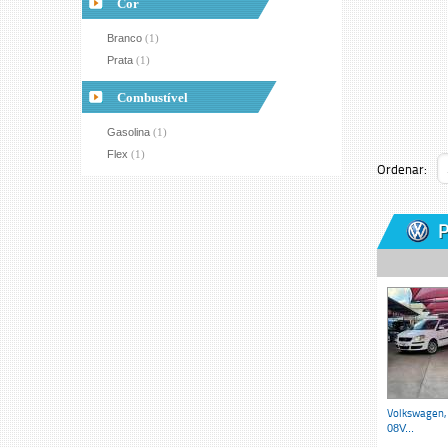
Cor
Branco
(1)
Prata
(1)
Combustível
Gasolina
(1)
Flex
(1)
Ordenar:
P
Volkswagen,
08V...