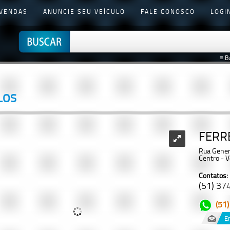
VENDAS
ANUNCIE SEU VEÍCULO
FALE CONOSCO
LOGI
≡ B
LOS
FERR
Rua Gener
Centro - V
Contatos:
(51) 374
(51
E