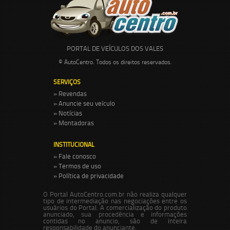
PORTAL DE VEÍCULOS DOS VALES
© AutoCentro. Todos os direitos reservados.
SERVIÇOS
» Revendas
» Anuncie seu veículo
» Notícias
» Montadoras
INSTITUCIONAL
» Fale conosco
» Termos de uso
» Política de privacidade
O Portal AutoCentro.com.br não realiza qualquer
tipo de intermediação nas negociações entre os
usuários do Portal. A comercialização do produto
anunciado, sua procedência e informações
contidas no anuncio, são de inteira
responsabilidade do anunciante.