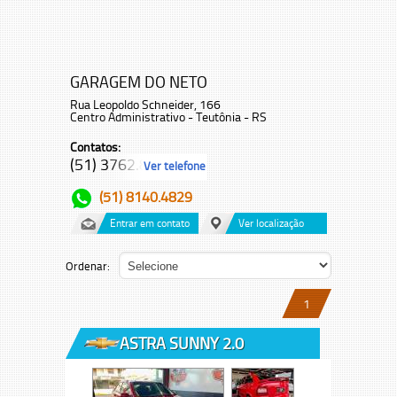
GARAGEM DO NETO
Rua Leopoldo Schneider, 166
Centro Administrativo - Teutônia - RS
Contatos:
(51) 3762.8...
Ver telefone
(51) 8140.4829
Entrar em contato
Ver localização
Ordenar:
1
ASTRA SUNNY 2.0