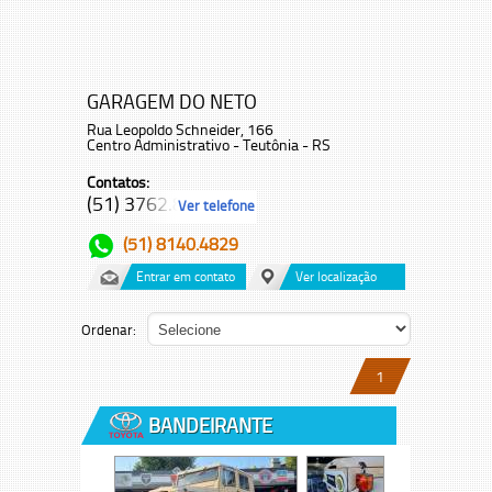
GARAGEM DO NETO
Rua Leopoldo Schneider, 166
Centro Administrativo - Teutônia - RS
Contatos:
(51) 3762.8...
Ver telefone
(51) 8140.4829
Entrar em contato
Ver localização
Ordenar:
1
BANDEIRANTE