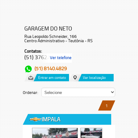
GARAGEM DO NETO
Rua Leopoldo Schneider, 166
Centro Administrativo - Teutônia - RS
Contatos:
(51) 3762.8...
Ver telefone
(51) 8140.4829
Entrar em contato
Ver localização
Ordenar:
1
IMPALA