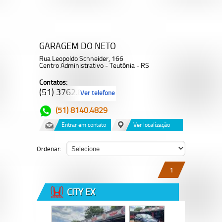
GARAGEM DO NETO
Rua Leopoldo Schneider, 166
Centro Administrativo - Teutônia - RS
Contatos:
(51) 3762.8...
Ver telefone
(51) 8140.4829
Entrar em contato
Ver localização
Ordenar:
1
CITY EX