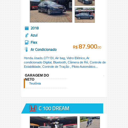
2018
Azul
Flex
87.900
R$
,00
Ar Condicionado
Honda, Usado,
CITY EX
, Air bag, Vidro Elétrico, Ar
condicionado Digital, Bluetooth, Câmera de Ré, Controle de
Estabilidade, Controle de Tração , Piloto Automático...
GARAGEM DO
NETO
Teutônia
C 100 DREAM