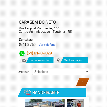
GARAGEM DO NETO
Rua Leopoldo Schneider, 166
Centro Administrativo - Teutônia - RS
Contatos:
(51) 3762.8...
Ver telefone
(51) 8140.4829
Entrar em contato
Ver localização
Ordenar:
1
BANDEIRANTE