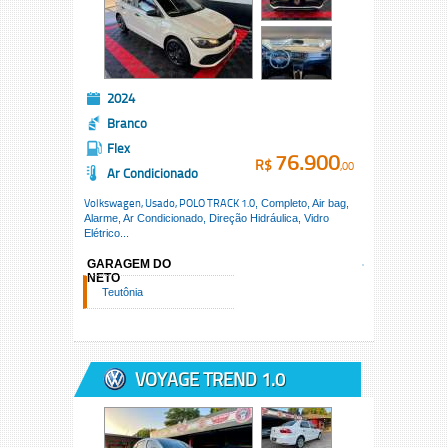
2024
Branco
Flex
76.900
R$
,00
Ar Condicionado
Volkswagen, Usado,
POLO TRACK 1.0
, Completo, Air bag,
Alarme, Ar Condicionado, Direção Hidráulica, Vidro
Elétrico...
GARAGEM DO
NETO
Teutônia
VOYAGE TREND 1.0