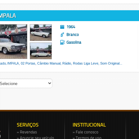
MPALA
1964
Branco
Gasolina
sado,
IMPALA
, 02 Portas, Câmbio Manual, Rádio, Rodas Liga Leve, Som Original...
SERVIÇOS
INSTITUCIONAL
» Revendas
» Fale conosco
» Anuncie seu veículo
» Termos de uso