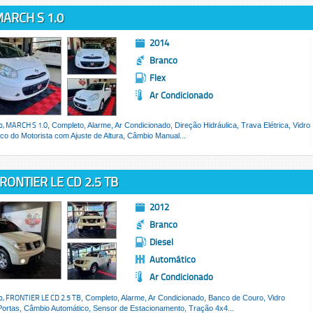
ARCH S 1.0
2014
Branco
Flex
Ar Condicionado
o,
MARCH S 1.0
, Completo, Alarme, Ar Condicionado, Direção Hidráulica, Trava Elétrica, Vidro
nco do Motorista com Ajuste de Altura, Câmbio Manual...
RONTIER LE CD 2.5 TB
2012
Branco
Diesel
Automático
Ar Condicionado
o,
FRONTIER LE CD 2.5 TB
, Completo, Alarme, Ar Condicionado, Banco de Couro, Vidro
 Portas, Câmbio Automático, Sensor de Estacionamento, Tração 4x4...