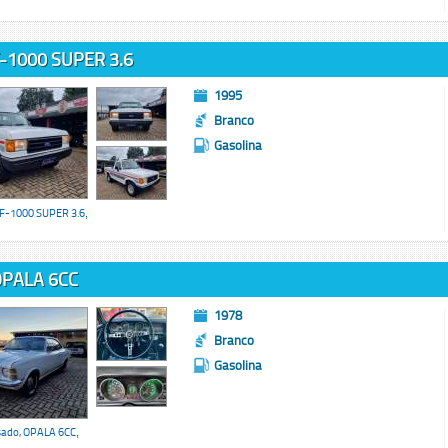
-1000 SUPER 3.6
1995
Branco
Gasolina
F-1000 SUPER 3.6
,
PALA 6CC
1978
Branco
Gasolina
sado,
OPALA 6CC
,