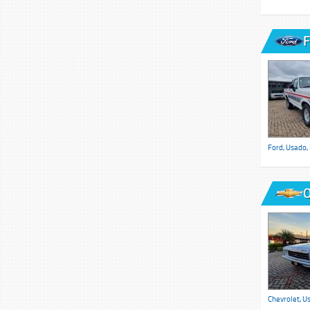
F
Ford, Usado,
O
Chevrolet, U