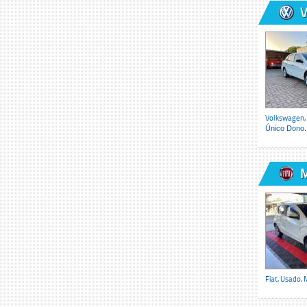
V
Volkswagen,
Único Dono..
M
Fiat, Usado,
M