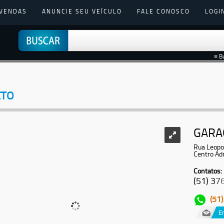
VENDAS
ANUNCIE SEU VEÍCULO
FALE CONOSCO
LOGI
≡ B
ETO
GARA
Rua Leopo
Centro Adm
Contatos:
(51) 376
(51
E