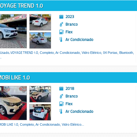
OYAGE TREND 1.0
2023
Branco
Flex
Ar Condicionado
 Usado,
VOYAGE TREND 1.0
, Completo, Ar Condicionado, Vidro Elétrico, 04 Portas, Bluetooth,
.
OBI LIKE 1.0
2018
Branco
Flex
Ar Condicionado
OBI LIKE 1.0
, Completo, Ar Condicionado, Vidro Elétrico...