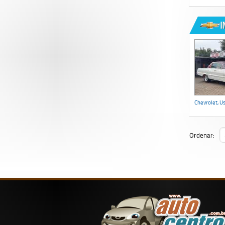
I
Chevrolet, U
Ordenar: