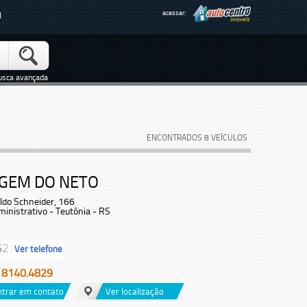
acessar:
N
usca avançada
ENCONTRADOS 8 VEÍCULOS
GEM DO NETO
ldo Schneider, 166
inistrativo - Teutônia - RS
2.8...
Ver telefone
) 8140.4829
ntrar em contato
Ver localização