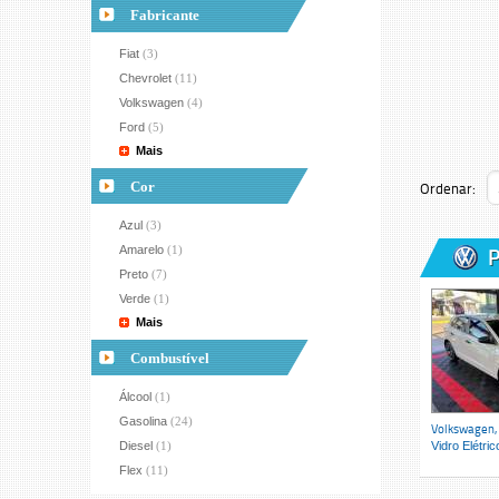
Fabricante
Fiat
(3)
Chevrolet
(11)
Volkswagen
(4)
Ford
(5)
Mais
Cor
Ordenar:
Azul
(3)
Amarelo
(1)
P
Preto
(7)
Verde
(1)
Mais
Combustível
Álcool
(1)
Gasolina
(24)
Volkswagen,
Diesel
(1)
Vidro Elétrico
Flex
(11)