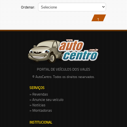
Ordenar:
1
PORTAL DE VEÍCULOS DOS VALES
© AutoCentro. Todos os direitos reservados.
SERVIÇOS
» Revendas
» Anuncie seu veículo
» Notícias
» Montadoras
INSTITUCIONAL