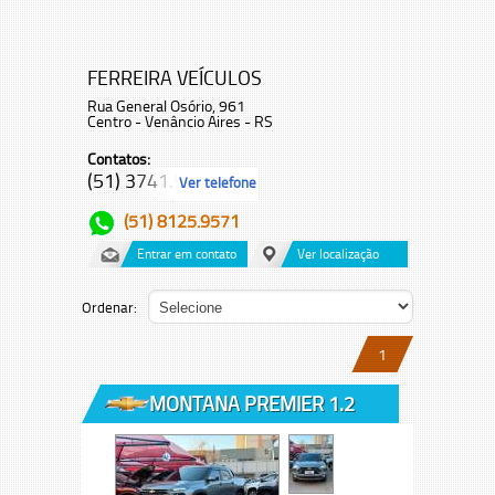
FERREIRA VEÍCULOS
Rua General Osório, 961
Centro - Venâncio Aires - RS
Contatos:
(51) 3741.5...
Ver telefone
(51) 8125.9571
Entrar em contato
Ver localização
Ordenar:
1
MONTANA PREMIER 1.2
TURBO